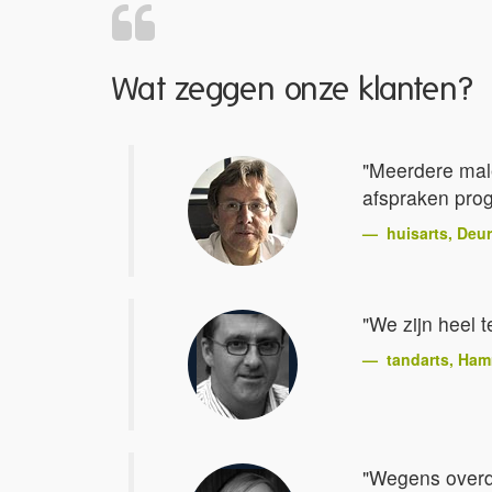
Wat zeggen onze klanten?
"Meerdere male
afspraken progr
huisarts
, Deu
"We zijn heel 
tandarts
, Ha
"Wegens overdo