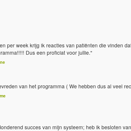
n per week krijg ik reacties van patiënten die vinden dat
amma!!!!! Dus een proficiat voor jullie."
rne
tevreden van het programma ( We hebben dus al veel rec
mme
nderend succes van mijn systeem; heb ik besloten vana