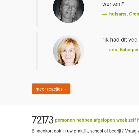
werken."
huisarts
, Gre
"Ik had dit ve
arts
, Scherpe
meer reacties »
72173
personen hebben afgelopen week zelf h
Binnenkort ook in uw praktijk, school of bedrijf? Vraa