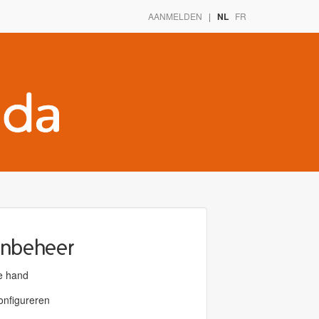
AANMELDEN
|
NL
FR
enbeheer
e hand
onfigureren